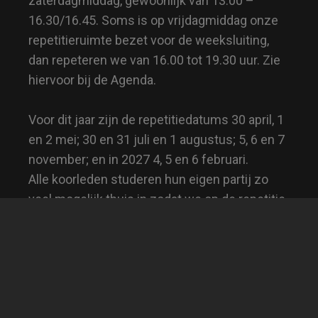
zaterdagmiddag, gewoonlijk van 13.00 –
16.30/16.45. Soms is op vrijdagmiddag onze
repetitieruimte bezet voor de weeksluiting,
dan repeteren we van 16.00 tot 19.30 uur. Zie
hiervoor bij de Agenda.
Voor dit jaar zijn de repetitiedatums 30 april, 1
en 2 mei; 30 en 31 juli en 1 augustus; 5, 6 en 7
november; en in 2027 4, 5 en 6 februari.
Alle koorleden studeren hun eigen partij zo
veel mogelijk thuis in zodat we op de repetitie
flinke stappen kunnen zetten.
Op dit moment repeteren wij verder aan Ein
deutches Requiem van Johannes Brahms en
het Gloria van Antonio Vivaldi, waaraan wij ook
in 2025 al hebben gewerkt.